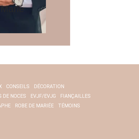
 Marié
X
CONSEILS
DÉCORATION
S DE NOCES
EVJF/EVJG
FIANÇAILLES
APHE
ROBE DE MARIÉE
TÉMOINS