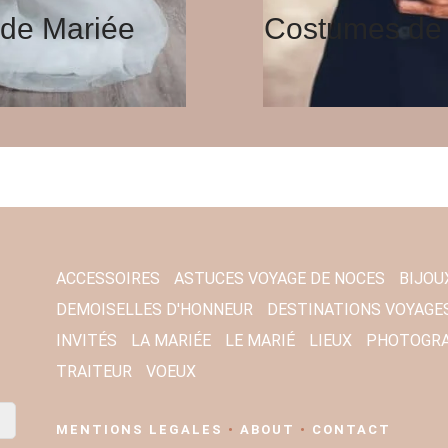
de Mariée
Costumes de
ACCESSOIRES
ASTUCES VOYAGE DE NOCES
BIJOU
DEMOISELLES D'HONNEUR
DESTINATIONS VOYAGE
INVITÉS
LA MARIÉE
LE MARIÉ
LIEUX
PHOTOGR
TRAITEUR
VOEUX
MENTIONS LEGALES
•
ABOUT
•
CONTACT