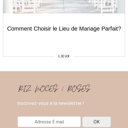
Comment Choisir le Lieu de Mariage Parfait?
CATÉGORIES
LIEUX
Inscrivez-vous à la newsletter !
E
OK
-