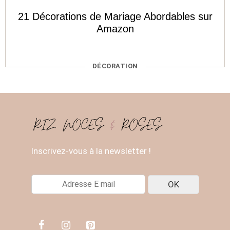
21 Décorations de Mariage Abordables sur
Amazon
CATÉGORIES
DÉCORATION
Inscrivez-vous à la newsletter !
E
OK
-
M
A
I