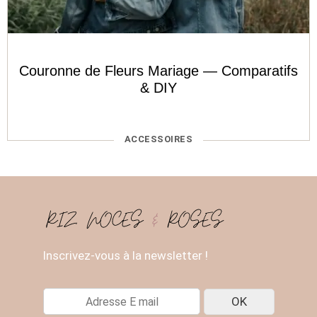
Couronne de Fleurs Mariage — Comparatifs
& DIY
CATÉGORIES
ACCESSOIRES
Inscrivez-vous à la newsletter !
E
OK
-