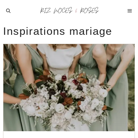
Aller
au
ME
contenu
Inspirations mariage