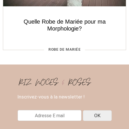
Quelle Robe de Mariée pour ma
Morphologie?
CATÉGORIES
ROBE DE MARIÉE
Inscrivez-vous à la newsletter !
E
OK
-
M