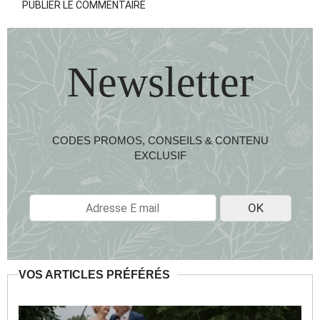
Newsletter
CODES PROMOS, CONSEILS & CONTENU
EXCLUSIF
E
OK
-
M
A
I
L
VOS ARTICLES PRÉFÉRÉS
*