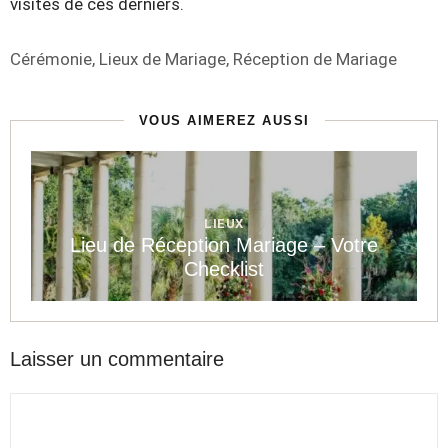
visites de ces derniers.
Étiquettes
Cérémonie
,
Lieux de Mariage
,
Réception de Mariage
VOUS AIMEREZ AUSSI
LIEUX
Lieu de Réception Mariage – Votre
Checklist
Laisser un commentaire
Commentaire