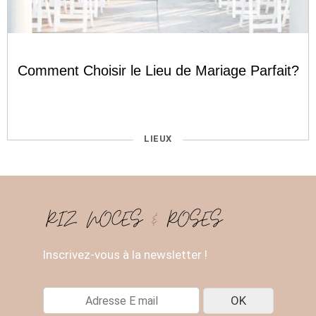
Comment Choisir le Lieu de Mariage Parfait?
CATÉGORIES
LIEUX
Inscrivez-vous à la newsletter !
E
OK
-