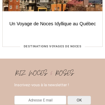
Un Voyage de Noces Idyllique au Québec
CATÉGORIES
DESTINATIONS VOYAGES DE NOCES
Inscrivez-vous à la newsletter !
E
OK
-