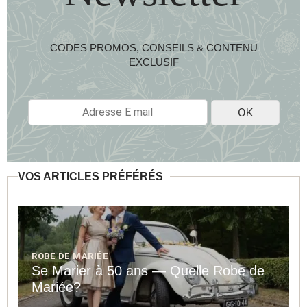
CODES PROMOS, CONSEILS & CONTENU
EXCLUSIF
E
OK
-
M
A
I
L
VOS ARTICLES PRÉFÉRÉS
*
ROBE DE MARIÉE
Se Marier à 50 ans — Quelle Robe de
Mariée?