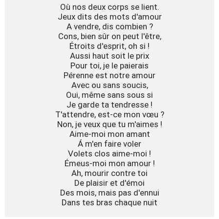
Où nos deux corps se lient.

Jeux dits des mots d'amour

A vendre, dis combien ?

Cons, bien sûr on peut l'être,

Étroits d'esprit, oh si !

Aussi haut soit le prix

Pour toi, je le paierais

Pérenne est notre amour

Avec ou sans soucis,

Oui, même sans sous si

Je garde ta tendresse !

T'attendre, est-ce mon vœu ?

Non, je veux que tu m'aimes !

Aime-moi mon amant

Á m'en faire voler

Volets clos aime-moi !

Émeus-moi mon amour !

Ah, mourir contre toi

De plaisir et d'émoi

Des mois, mais pas d'ennui

Dans tes bras chaque nuit