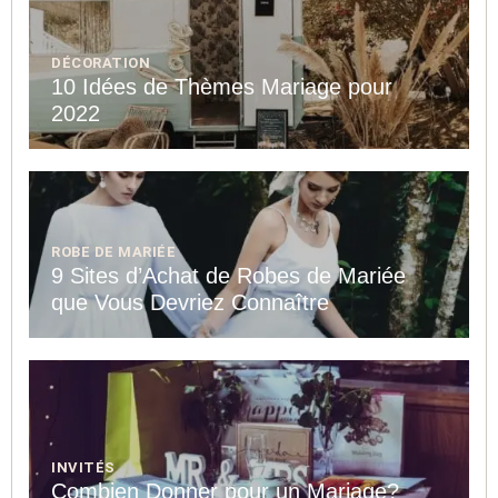
DÉCORATION
10 Idées de Thèmes Mariage pour
2022
ROBE DE MARIÉE
9 Sites d’Achat de Robes de Mariée
que Vous Devriez Connaître
INVITÉS
Combien Donner pour un Mariage?