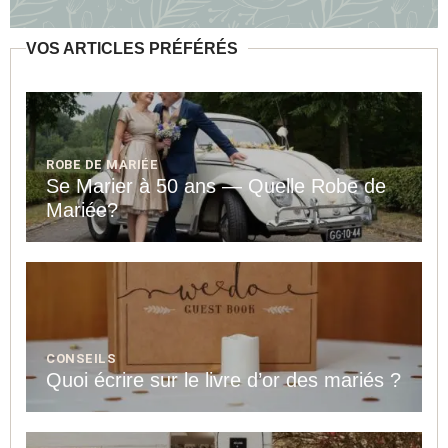
A
I
L
VOS ARTICLES PRÉFÉRÉS
*
ROBE DE MARIÉE
Se Marier à 50 ans — Quelle Robe de
Mariée?
CONSEILS
Quoi écrire sur le livre d’or des mariés ?