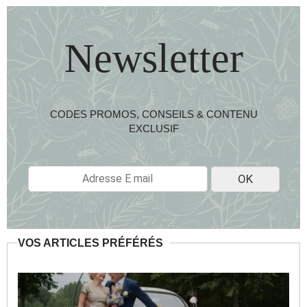
Newsletter
CODES PROMOS, CONSEILS & CONTENU
EXCLUSIF
E
OK
-
M
A
I
L
VOS ARTICLES PRÉFÉRÉS
*