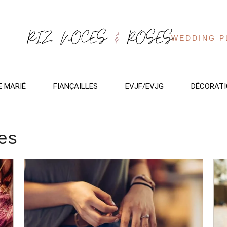
WEDDING P
E MARIÉ
FIANÇAILLES
EVJF/EVJG
DÉCORATI
es