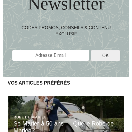
Newsletter
CODES PROMOS, CONSEILS & CONTENU
EXCLUSIF
E
OK
-
M
A
I
L
VOS ARTICLES PRÉFÉRÉS
*
ROBE DE MARIÉE
Se Marier à 50 ans — Quelle Robe de
Mariée?