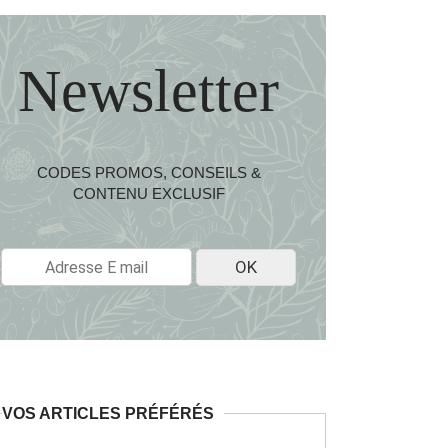
Newsletter
CODES PROMOS, CONSEILS &
CONTENU EXCLUSIF
E
OK
-
M
A
I
L
*
VOS ARTICLES PRÉFÉRÉS