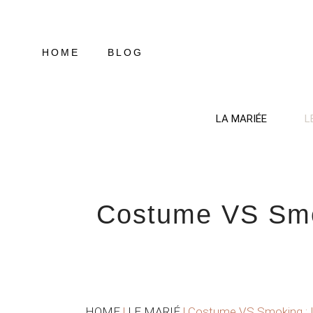
Aller
au
contenu
HOME
BLOG
LA MARIÉE
L
Costume VS Smok
HOME
|
LE MARIÉ
|
Costume VS Smoking : L