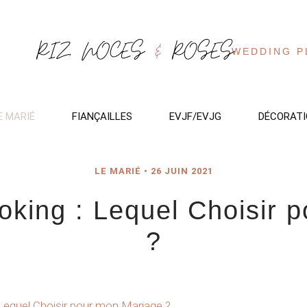
WEDDING P
E MARIÉ
FIANÇAILLES
EVJF/EVJG
DÉCORATI
LE MARIÉ
•
26 JUIN 2021
ing : Lequel Choisir 
?
equel Choisir pour mon Mariage ?