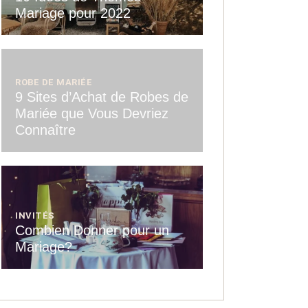
Mariage pour 2022
ROBE DE MARIÉE
9 Sites d’Achat de Robes de
Mariée que Vous Devriez
Connaître
INVITÉS
Combien Donner pour un
Mariage?