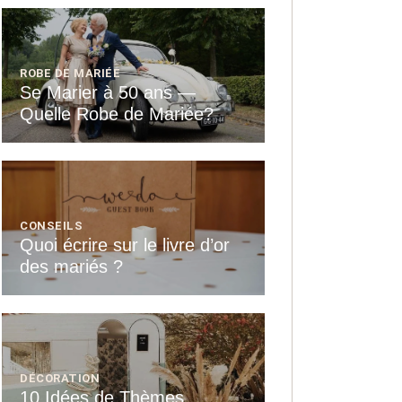
ROBE DE MARIÉE
Se Marier à 50 ans —
Quelle Robe de Mariée?
CONSEILS
Quoi écrire sur le livre d’or
des mariés ?
DÉCORATION
10 Idées de Thèmes