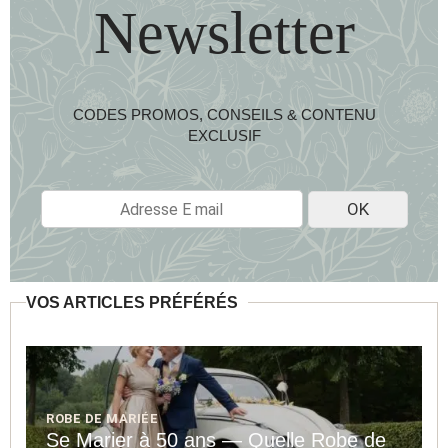
Newsletter
CODES PROMOS, CONSEILS & CONTENU
EXCLUSIF
E
OK
-
M
A
I
L
VOS ARTICLES PRÉFÉRÉS
*
ROBE DE MARIÉE
Se Marier à 50 ans — Quelle Robe de