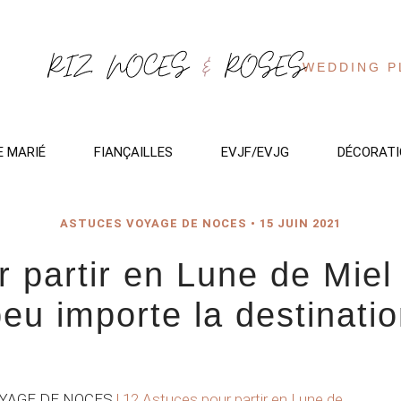
WEDDING P
E MARIÉ
FIANÇAILLES
EVJF/EVJG
DÉCORATI
ASTUCES VOYAGE DE NOCES
•
15 JUIN 2021
r partir en Lune de Miel
peu importe la destinatio
YAGE DE NOCES
|
12 Astuces pour partir en Lune de