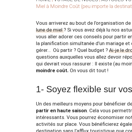
Miel à Moindre Coût (peu importe la destinat
Vous arriverez au bout de l’organisation de 
lune de miel
? Si vous avez déjà lu nos ast
vous aller adorer ces conseils pour partir e
la planification simultanée d’un mariage et 
gérer… Où partir ? Quel budget ?
Ai-je le d
questions auxquelles vous allez devoir ré
qui devrait vous rassurer : Il existe (au mo
moindre coût.
On vous dit tout !
1- Soyez flexible sur v
Un des meilleurs moyens pour bénéficier de
partir en haute saison
. Cela vous permettr
intéressants. Vous pourrez économiser not
activités sur place. Vous bénéficierez éga
destination sans l’afflux touristique que co