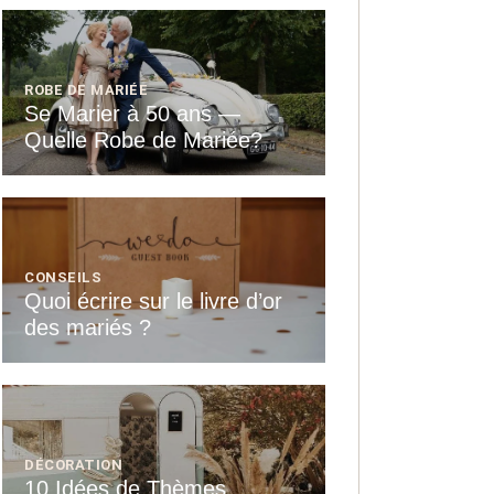
ROBE DE MARIÉE
Se Marier à 50 ans —
Quelle Robe de Mariée?
CONSEILS
Quoi écrire sur le livre d’or
des mariés ?
DÉCORATION
10 Idées de Thèmes