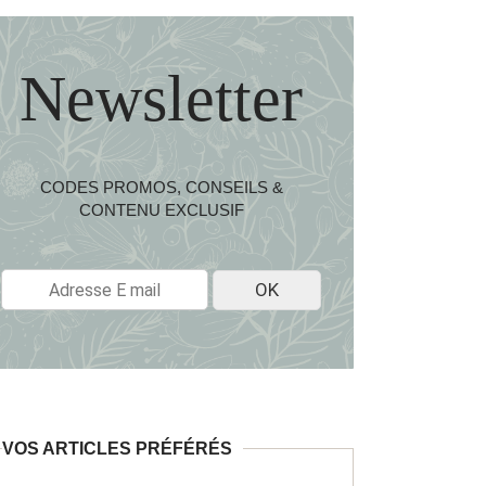
Newsletter
CODES PROMOS, CONSEILS &
CONTENU EXCLUSIF
E
OK
-
M
A
I
L
*
VOS ARTICLES PRÉFÉRÉS