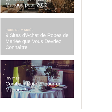
Mariage pour 2022
ROBE DE MARIÉE
9 Sites d’Achat de Robes de
Mariée que Vous Devriez
Connaître
INVITÉS
Combien Donner pour un
Mariage?