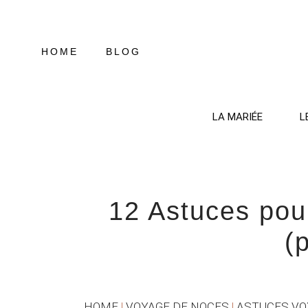
Aller
au
contenu
HOME
BLOG
LA MARIÉE
L
12 Astuces pou
(
HOME
|
VOYAGE DE NOCES
|
ASTUCES VO